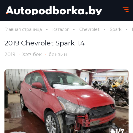
Главная страница
Каталог
Chevrolet
Spark
2019 Chevrolet Spark 1.4
2019
Хэтчбек
бензин
1
/
7