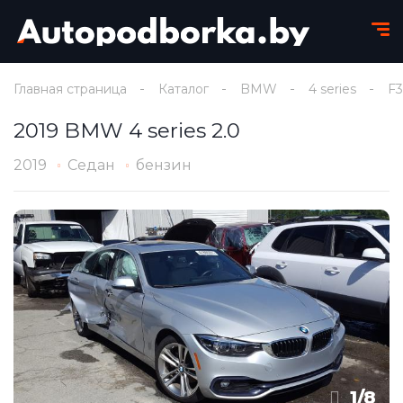
Главная страница
Каталог
BMW
4 series
F3
2019 BMW 4 series 2.0
2019
Седан
бензин
1
/
8