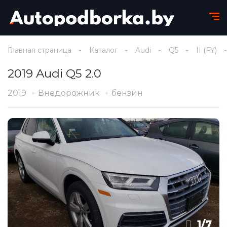
Главная страница
Каталог
Audi
Q5
II (FY)
2019 Audi Q5 2.0
2019
Внедорожник
бензин
1
/
7