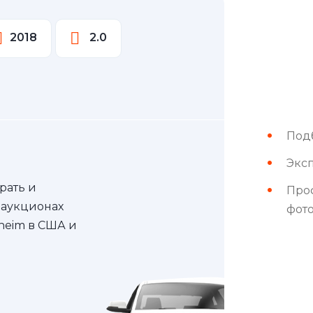
2018
2.0
Под
Эксп
рать и
Про
 аукционах
фот
nheim в США и