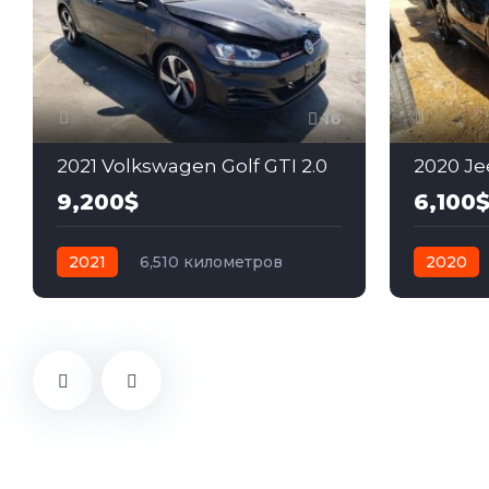
16
2021 Volkswagen Golf GTI 2.0
2020 Je
9,200$
6,100
2021
6,510 километров
2020
механика
бензин
автомат
Передний