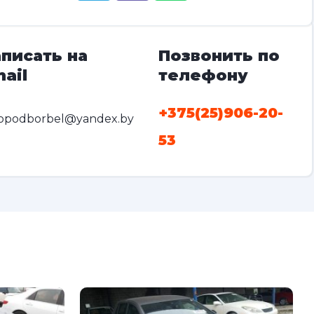
писать на
Позвонить по
ail
телефону
+375(25)906-20-
opodborbel@yandex.by
53