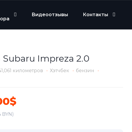
Видеоотзывы
Контакты
бора
 Subaru Impreza 2.0
41,061 километров
Хэтчбек
бензин
00$
4 BYN)