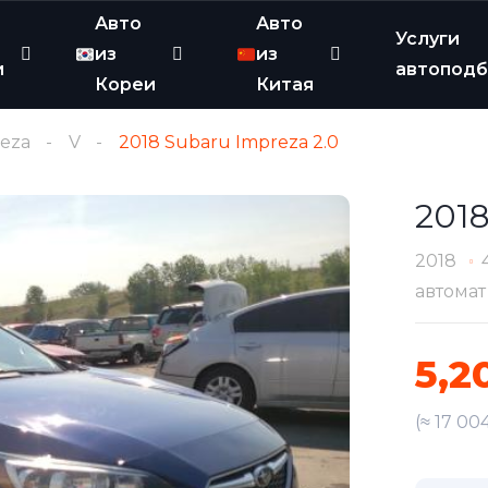
Авто
Авто
Услуги
из
из
и
автопод
Кореи
Китая
eza
V
2018 Subaru Impreza 2.0
2018
2018
автомат
5,2
(≈ 17 00