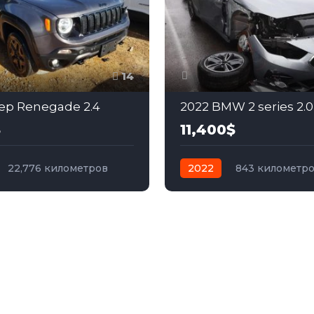
14
ep Renegade 2.4
2022 BMW 2 series 2.0
$
11,400$
22,776 километров
2022
843 километр
бензин
Передний
автомат
бензин
Зад