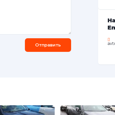
На
Em
avt
Отправить