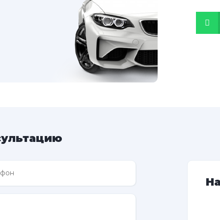
сультацию
Н