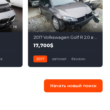
16
16
2017 Volkswagen Golf R 2.0 в США
17,700$
ов
2017
автомат
бензин
ний
Полный
Начать новый поиск