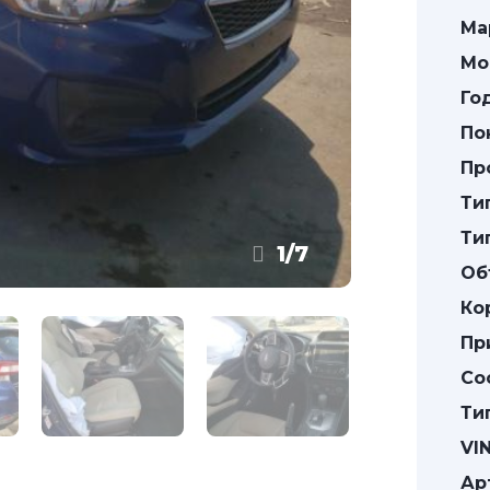
Ма
Мо
Го
По
Пр
Ти
Ти
1
/
7
Об
Ко
Пр
Со
Ти
VIN
Ар