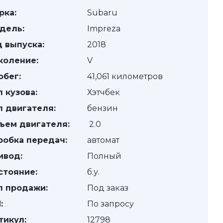
рка:
Subaru
дель:
Impreza
д выпуска:
2018
коление:
V
обег:
41,061 километров
п кузова:
Хэтчбек
п двигателя:
бензин
ъем двигателя:
2.0
робка передач:
автомат
ивод:
Полный
стояние:
б.у.
п продажи:
Под заказ
:
По запросу
тикул:
12798