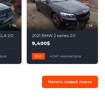
14
16
LA 2.0
2021 BMW 2 series 2.0
9,400$
тров
2021
4,047 километров
едний
автомат
бензин
Задний
Начать новый поиск