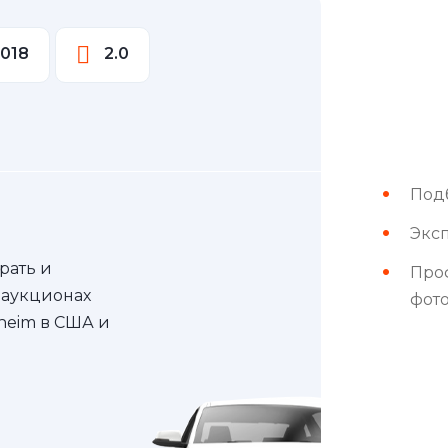
018
2.0
Под
Эксп
рать и
Про
 аукционах
фот
nheim в США и