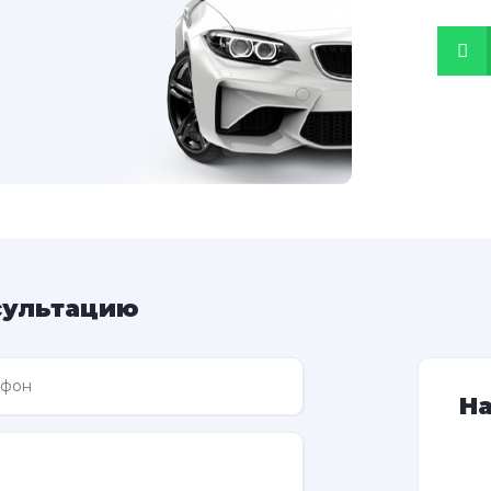
сультацию
Н