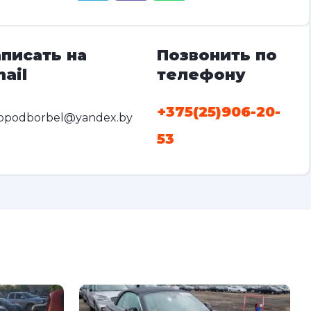
писать на
Позвонить по
ail
телефону
+375(25)906-20-
opodborbel@yandex.by
53