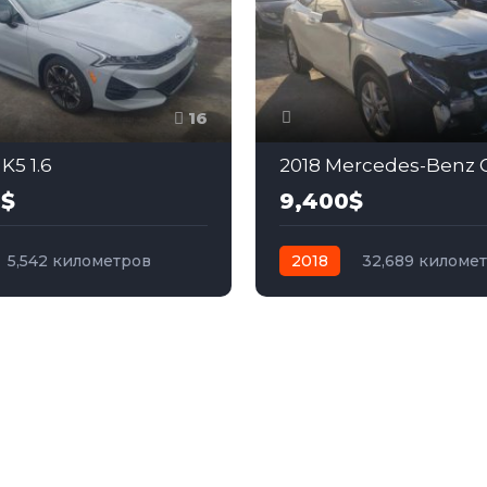
16
 K5 1.6
2018 Mercedes-Benz G
0$
9,400$
5,542 километров
2018
32,689 киломе
бензин
Передний
автомат
бензин
Пер