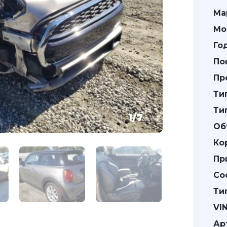
Ма
Мо
Го
По
Пр
Ти
Ти
1
/
7
Об
Ко
Пр
Со
Ти
VIN
Ар