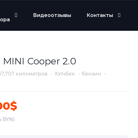
Видеоотзывы
Контакты
бора
 MINI Cooper 2.0
37,707 километров
Хэтчбек
бензин
00$
4 BYN)