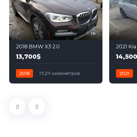
16
2018 BMW X3 2.0
2021 Kia
13,700$
14,50
2018
17,211 километров
2021
автомат
бензин
Полный
автомат