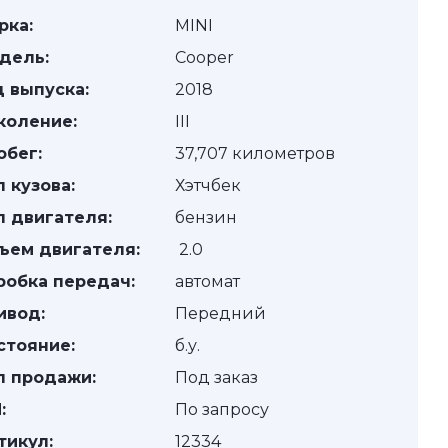
рка:
MINI
дель:
Cooper
д выпуска:
2018
коление:
III
обег:
37,707 километров
п кузова:
Хэтчбек
п двигателя:
бензин
ъем двигателя:
2.0
робка передач:
автомат
ивод:
Передний
стояние:
б.у.
п продажи:
Под заказ
:
По запросу
тикул:
12334