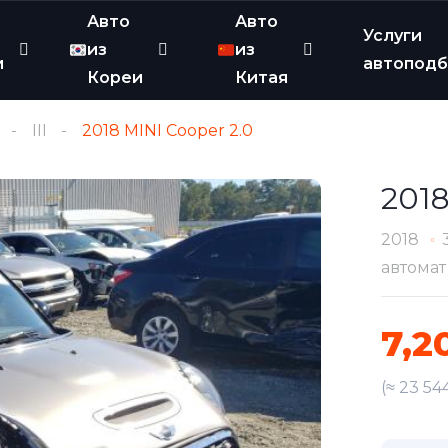
Авто
Авто
Услуги
из
из
и
автопод
Кореи
Китая
III
2018 MINI Cooper 2.0
2018
2018
автомат
7,2
(≈ 23 54