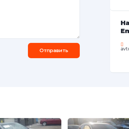
На
Em
avt
Отправить