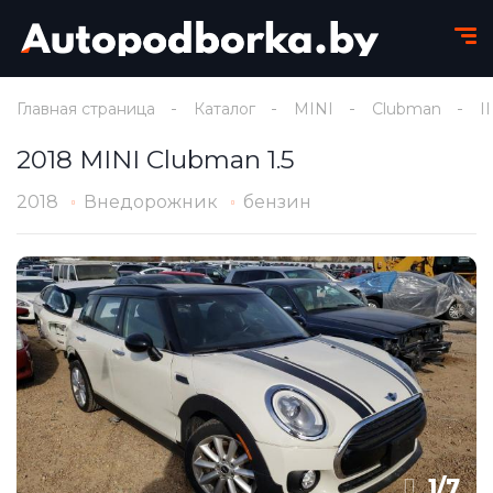
Главная страница
Каталог
MINI
Clubman
II
2018 MINI Clubman 1.5
2018
Внедорожник
бензин
1
/
7