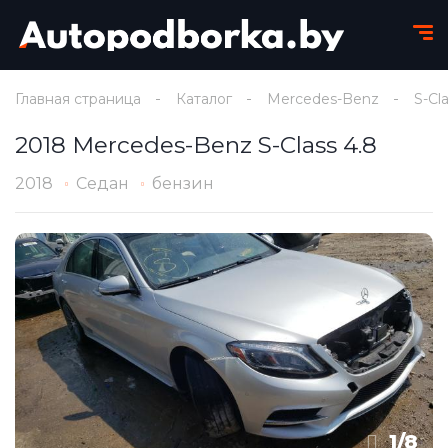
Главная страница
Каталог
Mercedes-Benz
S-Cl
2018 Mercedes-Benz S-Class 4.8
2018
Седан
бензин
1
/
8