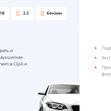
18
2.5
бензин
Под
рать и
 аукционах
Эксп
nheim в США и
Про
фот