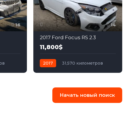
16
14
2017 Ford Focus RS 2.3
11,800$
ов
2017
31,570 километров
ный
автомат
бензин
Полный
Начать новый поиск