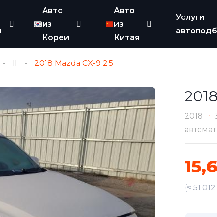
Авто
Авто
Услуги
из
из
и
автопод
Кореи
Китая
II
2018 Mazda CX-9 2.5
2018
2018
автомат
15,
(≈ 51 01