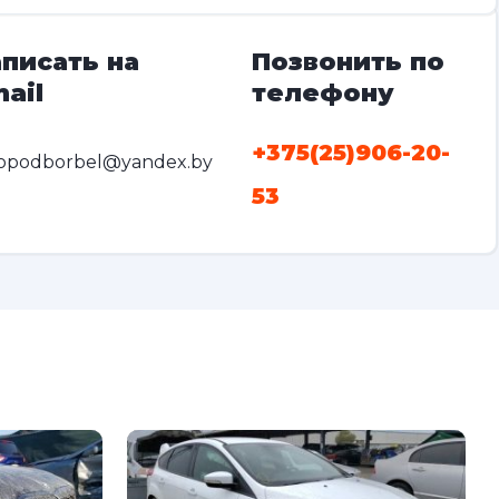
писать на
Позвонить по
ail
телефону
+375(25)906-20-
opodborbel@yandex.by
53