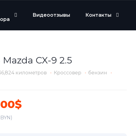
Видеоотзывы
Контакты
бора
 Mazda CX-9 2.5
36,824 километров
Кроссовер
бензин
600$
2 BYN)