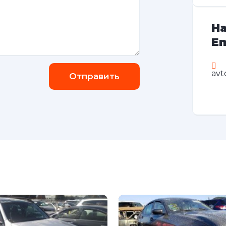
На
Em
avt
Отправить