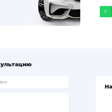
сультацию
Н