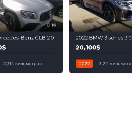
16
rcedes-Benz GLB 2.0
2022 BMW 3 series 3.0
0$
20,100$
2,314 километров
2022
3,211 километр
бензин
Полный
автомат
бензин
Пол