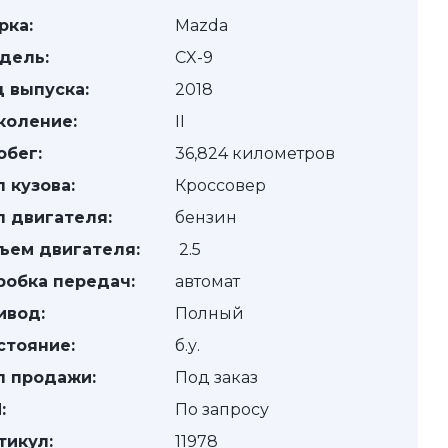
рка:
Mazda
дель:
CX-9
д выпуска:
2018
коление:
II
обег:
36,824 километров
п кузова:
Кроссовер
п двигателя:
бензин
ъем двигателя:
2.5
робка передач:
автомат
ивод:
Полный
стояние:
б.у.
п продажи:
Под заказ
:
По запросу
тикул:
11978