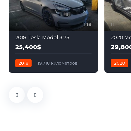
16
2018 Tesla Model 3 75
2020 Me
25,400$
29,80
2018
19,718 километров
2020
автомат
электро
Задний
автомат