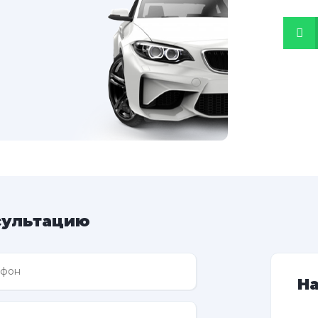
сультацию
Н