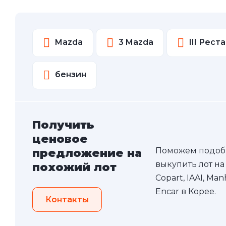
Mazda
3 Mazda
III Рест
бензин
Получить
ценовое
Поможем подоб
предложение на
выкупить лот на
похожий лот
Copart, IAAI, Ma
Encar в Корее.
Контакты