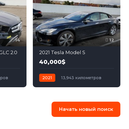
14
12
GLC 2.0
2021 Tesla Model S
40,000$
тров
2021
13,943 километров
ный
автомат
электро
Полный
Начать новый поиск