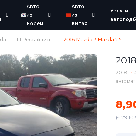
Авто
Авто
Услуги
из
из
и
автопод
Кореи
Китая
zda
III Рестайлинг
2018 Mazda 3 Mazda 2.5
2018
2018
автомат
8,9
(≈ 29 10