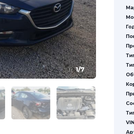
Ма
Мо
Го
По
Пр
Ти
Ти
1
/
7
Об
Ко
Пр
Со
Ти
VIN
Ар