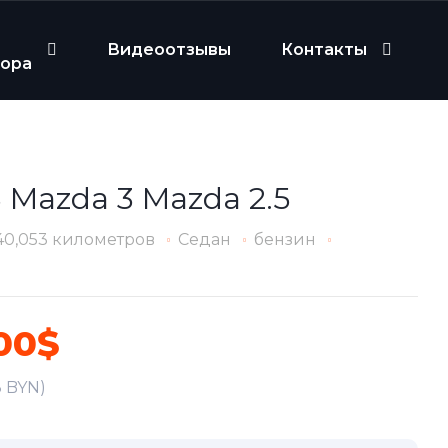
Видеоотзывы
Контакты
бора
 Mazda 3 Mazda 2.5
40,053 километров
Седан
бензин
00$
3 BYN)