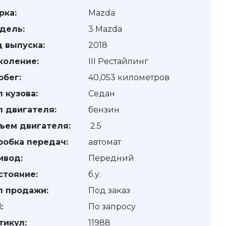
рка:
Mazda
дель:
3 Mazda
д выпуска:
2018
коление:
III Рестайлинг
обег:
40,053 километров
п кузова:
Седан
п двигателя:
бензин
ъем двигателя:
2.5
робка передач:
автомат
ивод:
Передний
стояние:
б.у.
п продажи:
Под заказ
:
По запросу
тикул:
11988