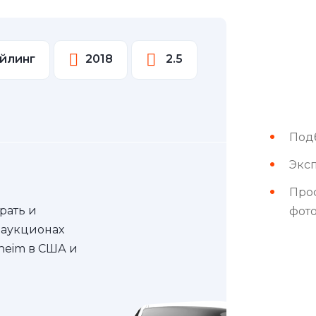
айлинг
2018
2.5
Под
Эксп
Про
рать и
фот
 аукционах
nheim в США и