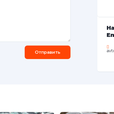
На
Em
avt
Отправить