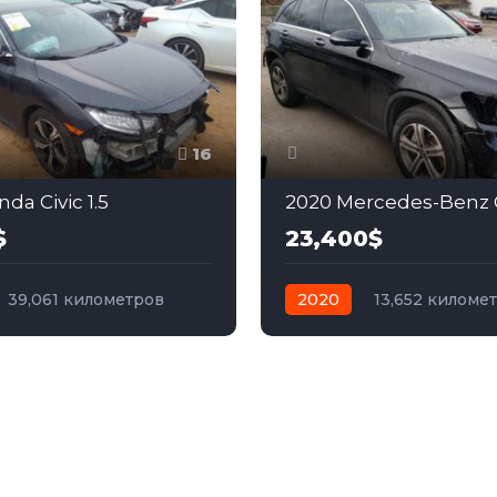
16
da Civic 1.5
2020 Mercedes-Benz 
$
23,400$
39,061 километров
2020
13,652 киломе
бензин
Передний
автомат
бензин
Пол