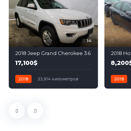
14
2018 Jeep Grand Cherokee 3.6
2018 Hon
17,100$
8,200
2018
33,914 километров
2018
автомат
бензин
Задний
автомат