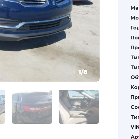
Ма
Мо
Го
По
Пр
Ти
Ти
1
/
8
Об
Ко
Пр
Со
Ти
VIN
Ар