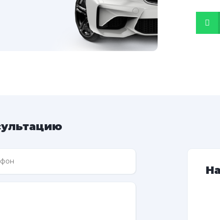
сультацию
Н