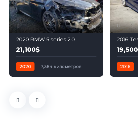
16
2020 BMW 5 series 2.0
2016 Te
21,100$
19,50
2020
7,384 километров
2016
автомат
бензин
Полный
автомат