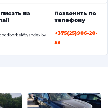
писать на
Позвонить по
ail
телефону
+375(25)906-20-
opodborbel@yandex.by
53