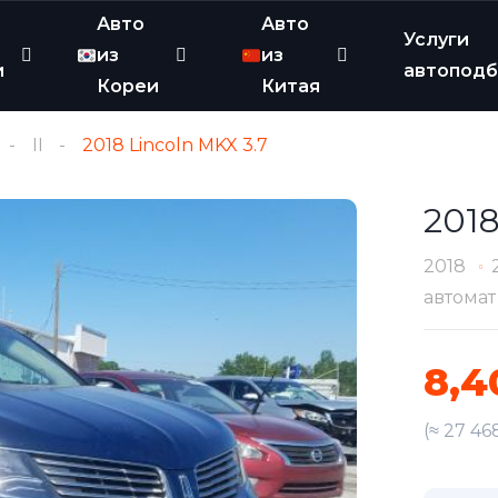
Авто
Авто
Услуги
из
из
и
автопод
Кореи
Китая
II
2018 Lincoln MKX 3.7
2018
2018
автомат
8,4
(≈ 27 46