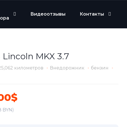
Видеоотзывы
Контакты
бора
 Lincoln MKX 3.7
25,062 километров
Внедорожник
бензин
00$
8 BYN)