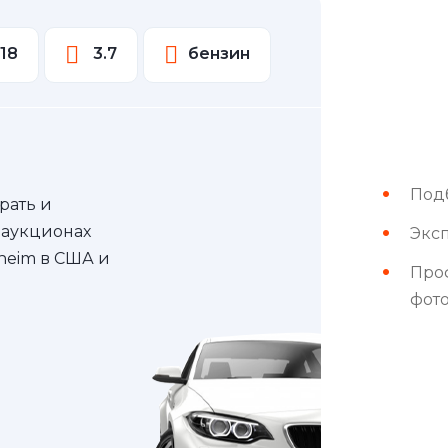
18
3.7
бензин
Под
рать и
 аукционах
Эксп
nheim в США и
Про
фот