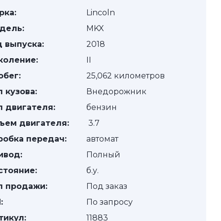
рка:
Lincoln
дель:
MKX
д выпуска:
2018
коление:
II
обег:
25,062 километров
п кузова:
Внедорожник
п двигателя:
бензин
ъем двигателя:
3.7
робка передач:
автомат
ивод:
Полный
стояние:
б.у.
п продажи:
Под заказ
:
По запросу
тикул:
11883