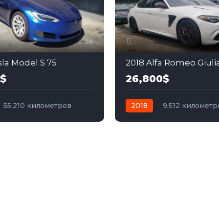
16
sla Model S 75
2018 Alfa Romeo Giulia
0$
26,800$
55,210 километров
2018
9,512 километр
электро
Задний
механика
бензин
По