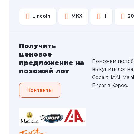
Lincoln
MKX
II
20
Получить
ценовое
Поможем подоб
предложение на
выкупить лот на
похожий лот
Copart, IAAI, Ma
Encar в Корее.
Контакты