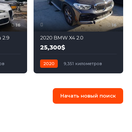
16
16
 2.9
2020 BMW X4 2.0
25,300$
ов
2020
9,351 километров
лный
автомат
бензин
Полный
Начать новый поиск