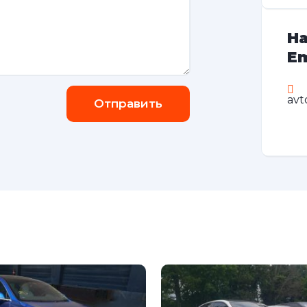
На
Em
avt
Отправить