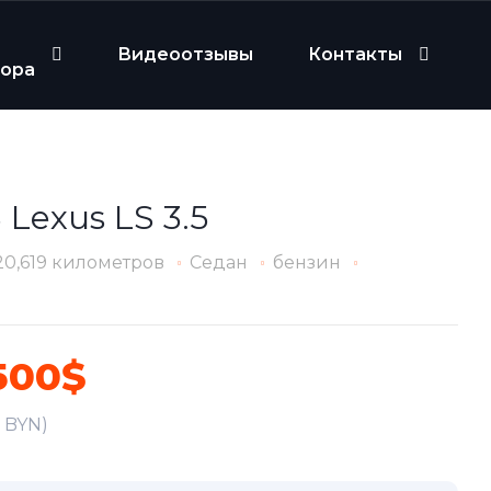
Видеоотзывы
Контакты
бора
 Lexus LS 3.5
20,619 километров
Седан
бензин
500$
5 BYN)