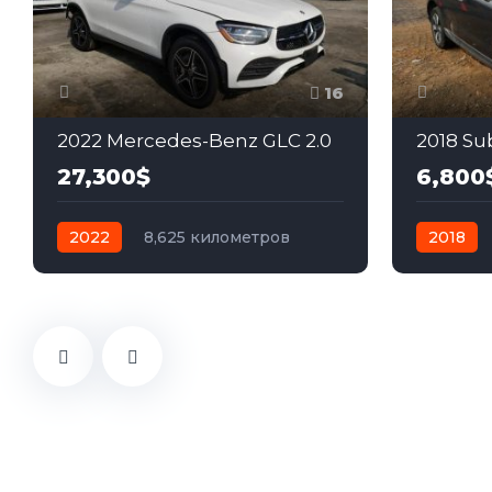
16
2022 Mercedes-Benz GLC 2.0
2018 Su
27,300$
6,800
2022
8,625 километров
2018
автомат
бензин
Задний
автомат