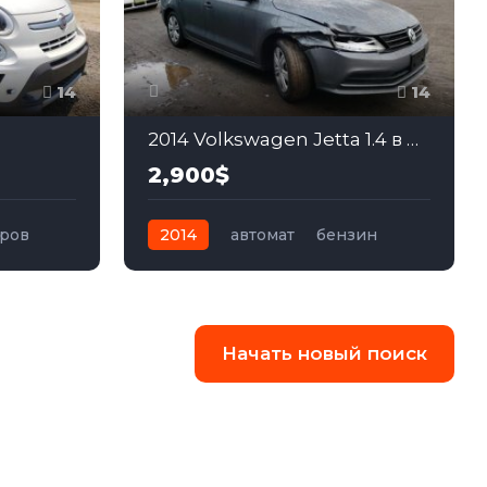
14
14
2014 Volkswagen Jetta 1.4 в США
2,900$
тров
2014
автомат
бензин
едний
Передний
Начать новый поиск