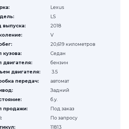
рка:
Lexus
дель:
LS
д выпуска:
2018
коление:
V
обег:
20,619 километров
п кузова:
Седан
п двигателя:
бензин
ъем двигателя:
3.5
робка передач:
автомат
ивод:
Задний
стояние:
б.у.
п продажи:
Под заказ
:
По запросу
тикул:
11813