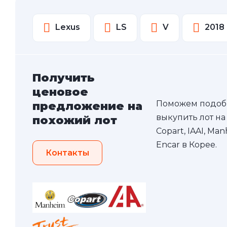
Lexus
LS
V
2018
Получить
ценовое
Поможем подоб
предложение на
выкупить лот на
похожий лот
Copart, IAAI, Ma
Encar в Корее.
Контакты