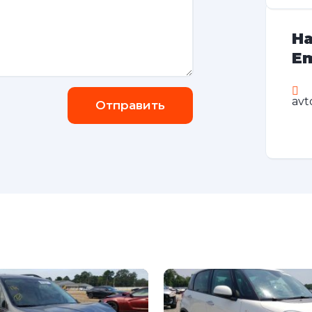
На
Em
avt
Отправить