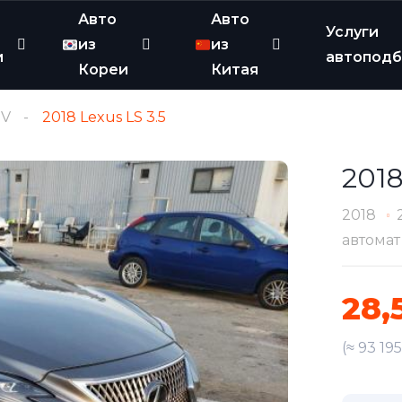
Авто
Авто
Услуги
из
из
и
автопод
Кореи
Китая
V
2018 Lexus LS 3.5
2018
2018
автомат
28,
(≈ 93 19