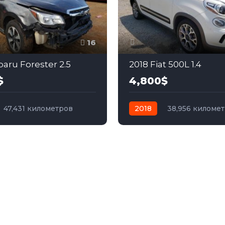
16
baru Forester 2.5
2018 Fiat 500L 1.4
$
4,800$
47,431 километров
2018
38,956 киломе
бензин
Полный
автомат
бензин
Пер