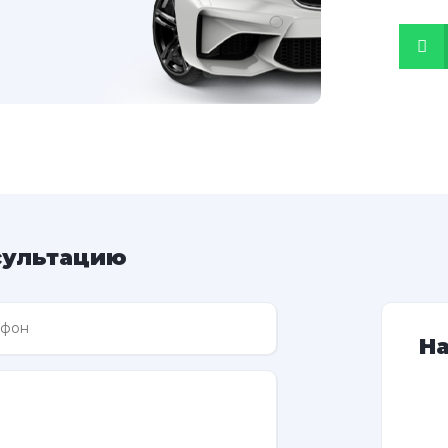
сультацию
Н