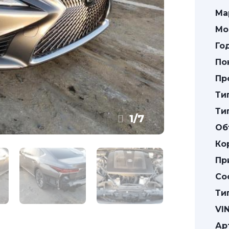
Ма
Мо
Го
По
Пр
Ти
Ти
1
/
7
Об
Ко
Пр
Со
Ти
VIN
Ар