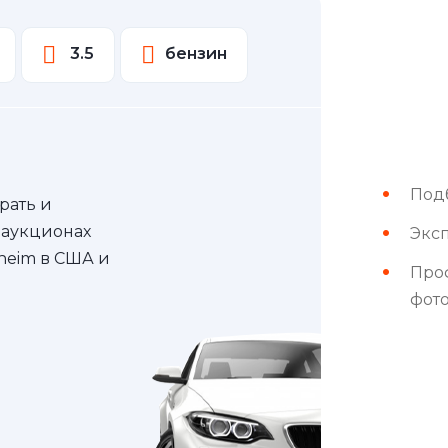
3.5
бензин
Под
рать и
 аукционах
Эксп
nheim в США и
Про
фот