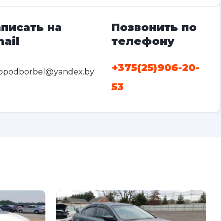
писать на
Позвонить по
ail
телефону
+375(25)906-20-
opodborbel@yandex.by
53