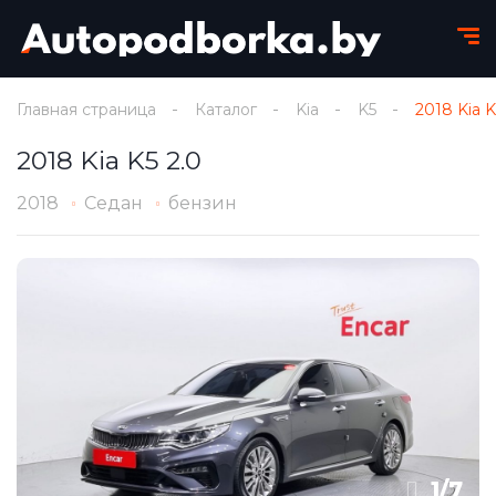
Главная страница
Каталог
Kia
K5
2018 Kia K
2018 Kia K5 2.0
2018
Седан
бензин
1
/
7