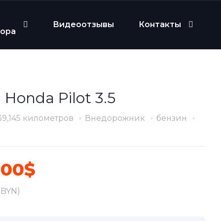
Видеоотзывы
Контакты
бора
 Honda Pilot 3.5
39,145 километров
Внедорожник
бензин
600$
2 BYN)