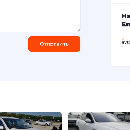
На
Em
avt
Отправить