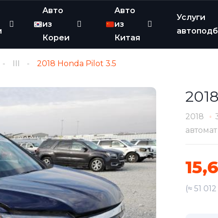
Авто
Авто
Услуги
из
из
и
автопод
Кореи
Китая
III
2018 Honda Pilot 3.5
2018
2018
автомат
15,
(≈ 51 01