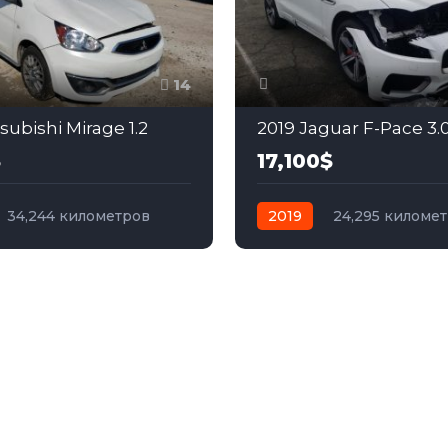
14
subishi Mirage 1.2
2019 Jaguar F-Pace 3.
$
17,100$
34,244 километров
2019
24,295 киломе
бензин
Передний
автомат
бензин
Пол