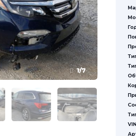
Ма
Мо
Го
По
Пр
Ти
Ти
1
/
7
Об
Ко
Пр
Со
Ти
VIN
Ар