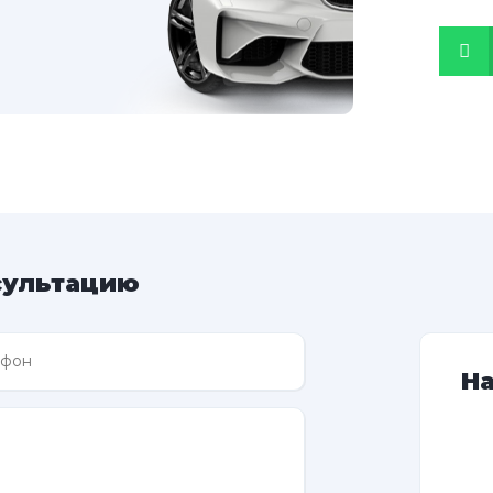
сультацию
Н