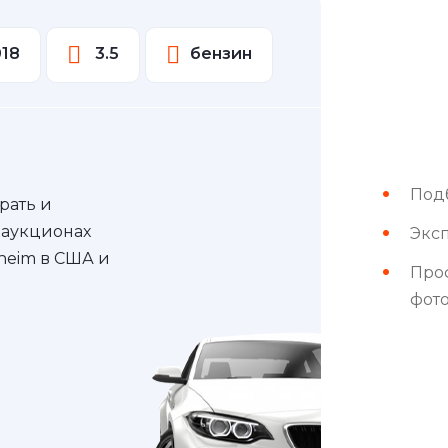
018
3.5
бензин
Под
рать и
 аукционах
Эксп
nheim в США и
Про
фот