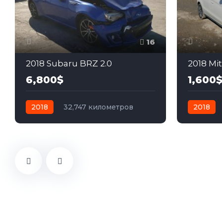
16
2018 Subaru BRZ 2.0
2018 Mit
6,800$
1,600
2018
32,747 километров
2018
автомат
бензин
Задний
автомат