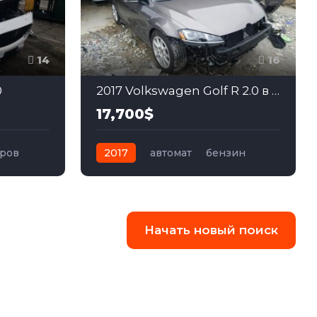
14
16
0
2017 Volkswagen Golf R 2.0 в США
17,700$
тров
2017
автомат
бензин
ный
Полный
Начать новый поиск