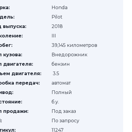
рка:
Honda
дель:
Pilot
д выпуска:
2018
коление:
III
обег:
39,145 километров
п кузова:
Внедорожник
п двигателя:
бензин
ъем двигателя:
3.5
робка передач:
автомат
ивод:
Полный
стояние:
б.у.
п продажи:
Под заказ
:
По запросу
тикул:
11247