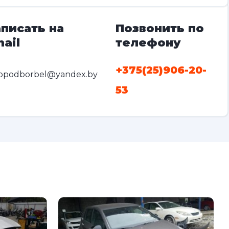
писать на
Позвонить по
ail
телефону
+375(25)906-20-
opodborbel@yandex.by
53