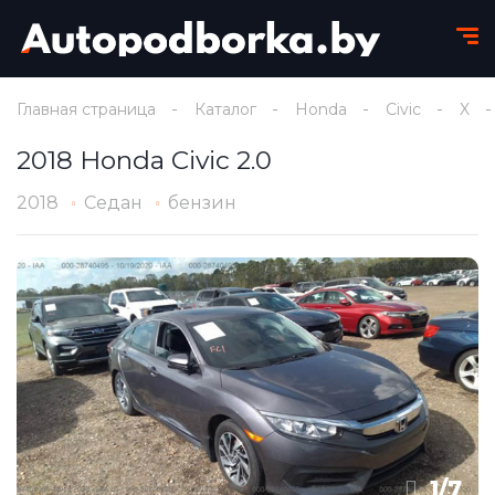
Главная страница
Каталог
Honda
Civic
X
2018 Honda Civic 2.0
2018
Седан
бензин
1
/
7