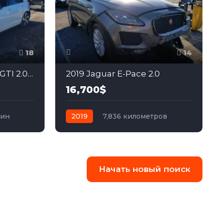
18
14
2021 Volkswagen Golf GTI 2.0 в США
2019 Jaguar E-Pace 2.0
16,700$
зин
2019
7,836 километров
автомат
бензин
Полный
Начать новый поиск