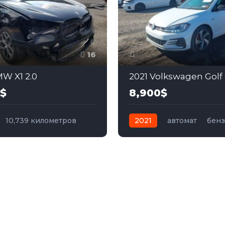
16
W X1 2.0
0$
8,900$
10,739 километров
2021
автомат
бен
бензин
Передний
Передний