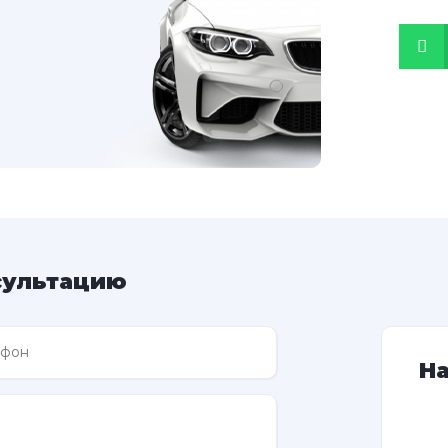
сультацию
Н