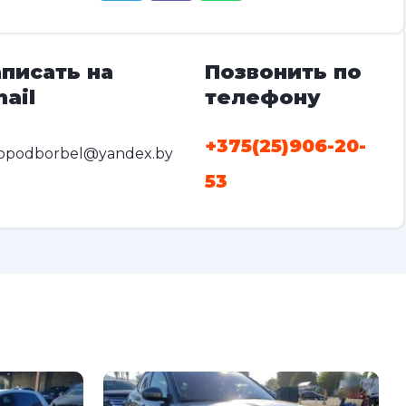
писать на
Позвонить по
ail
телефону
+375(25)906-20-
opodborbel@yandex.by
53