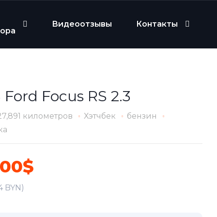
Видеоотзывы
Контакты
бора
 Ford Focus RS 2.3
27,891 километров
Хэтчбек
бензин
ка
200$
4 BYN)