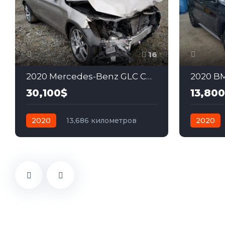
16
2020 Mercedes-Benz GLC Coupe 3.0
2020 BM
30,100$
13,80
2020
13,686 километров
2020
автомат
бензин
Полный
автомат