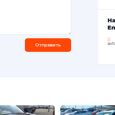
На
Em
avt
Отправить