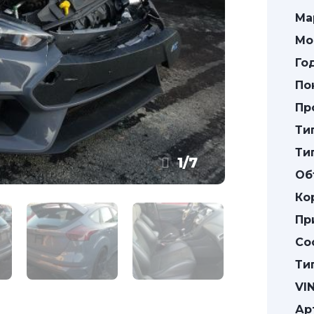
Ма
Мо
Го
По
Пр
Ти
Ти
1
/
7
Об
Ко
Пр
Со
Ти
VIN
Ар