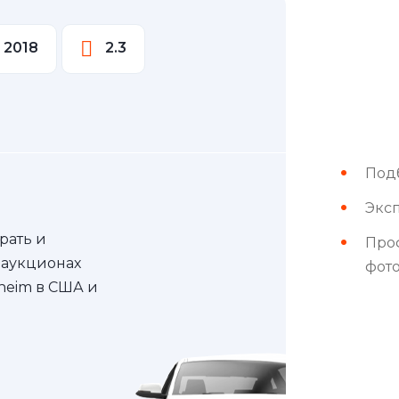
2018
2.3
Под
Эксп
рать и
Про
 аукционах
фот
nheim в США и