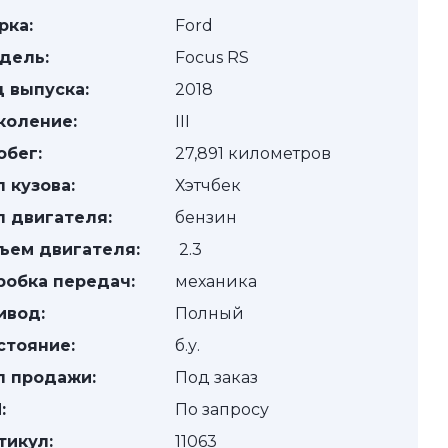
рка:
Ford
дель:
Focus RS
д выпуска:
2018
коление:
III
обег:
27,891 километров
п кузова:
Хэтчбек
п двигателя:
бензин
ъем двигателя:
2.3
робка передач:
механика
ивод:
Полный
стояние:
б.у.
п продажи:
Под заказ
:
По запросу
тикул:
11063