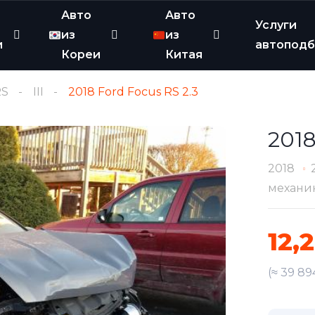
Авто
Авто
Услуги
из
из
и
автопод
Кореи
Китая
RS
III
2018 Ford Focus RS 2.3
2018
2018
механи
12,
(≈ 39 89