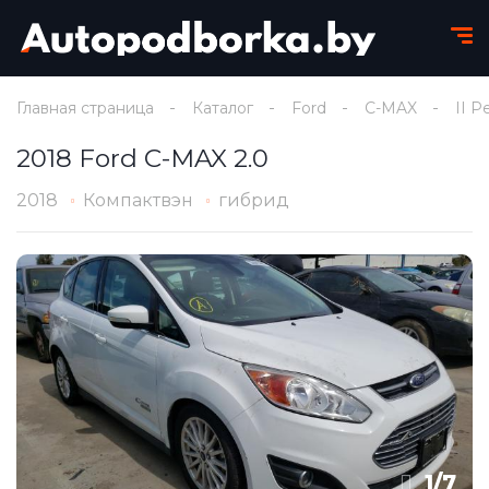
Главная страница
Каталог
Ford
C-MAX
II Р
2018 Ford C-MAX 2.0
2018
Компактвэн
гибрид
1
/
7