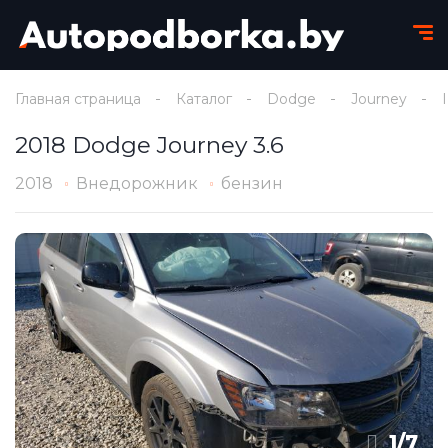
Главная страница
Каталог
Dodge
Journey
2018 Dodge Journey 3.6
2018
Внедорожник
бензин
1
/
7