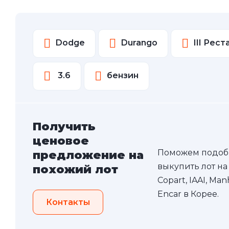
Dodge
Durango
III Рес
3.6
бензин
Получить
ценовое
Поможем подоб
предложение на
выкупить лот на
похожий лот
Copart, IAAI, Ma
Encar в Корее.
Контакты