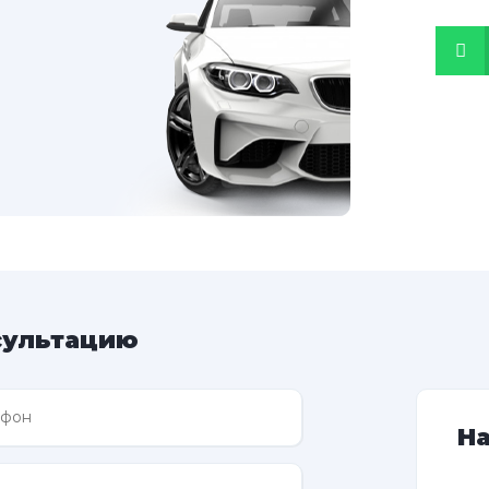
сультацию
Н