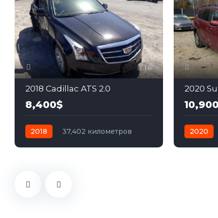
16
2018 Cadillac ATS 2.0
2020 Su
8,400$
10,90
2018
37,402 километров
2020
автомат
бензин
Задний
автомат