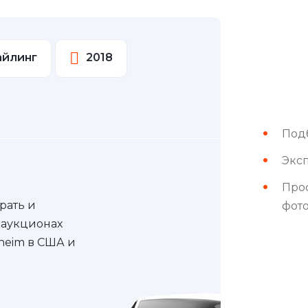
тайлинг
2018
Под
Эксп
Про
рать и
фот
 аукционах
nheim в США и