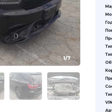
Ма
Мо
Го
По
Пр
Ти
Ти
1
/
7
Об
Ко
Пр
Со
Ти
VIN
Ар