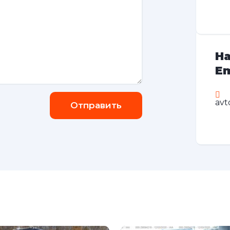
На
Em
avt
Отправить