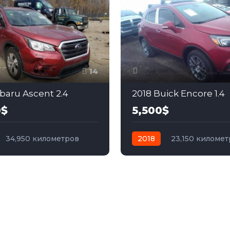
14
baru Ascent 2.4
2018 Buick Encore 1.4
0$
5,500$
34,950 километров
2018
23,150 киломе
бензин
Полный
автомат
бензин
Пер