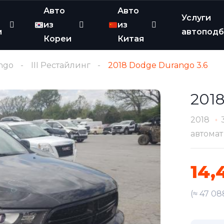
Авто
Авто
Услуги
из
из
и
автопод
Кореи
Китая
ngo
III Рестайлинг
2018 Dodge Durango 3.6
201
2018
автомат
14,
(≈ 47 0