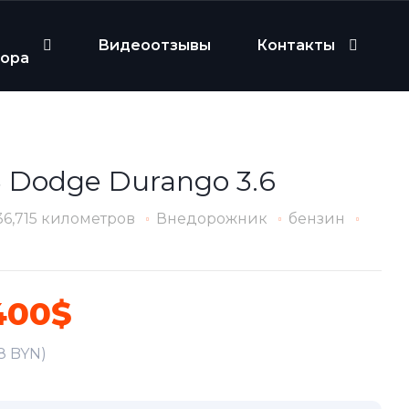
Видеоотзывы
Контакты
бора
8 Dodge Durango 3.6
36,715 километров
Внедорожник
бензин
400$
88 BYN)