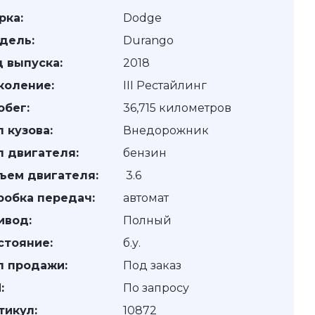
рка:
Dodge
дель:
Durango
д выпуска:
2018
коление:
III Рестайлинг
обег:
36,715 километров
п кузова:
Внедорожник
п двигателя:
бензин
ъем двигателя:
3.6
робка передач:
автомат
ивод:
Полный
стояние:
б.у.
п продажи:
Под заказ
:
По запросу
тикул:
10872