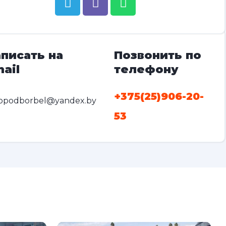
писать на
Позвонить по
ail
телефону
+375(25)906-20-
opodborbel@yandex.by
53