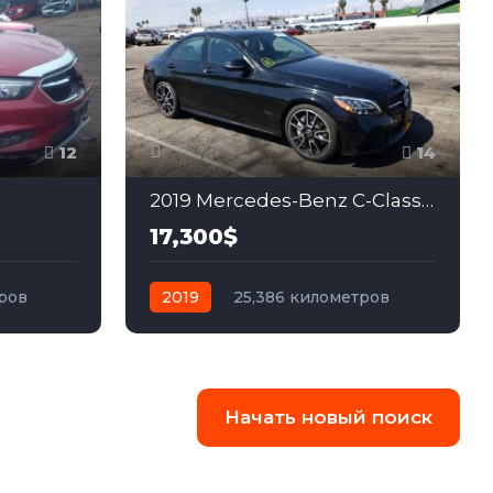
12
14
2019 Mercedes-Benz C-Class 2.0
17,300$
тров
2019
25,386 километров
едний
автомат
бензин
Задний
Начать новый поиск