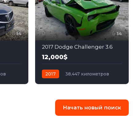
14
14
2017 Dodge Challenger 3.6
12,000$
ров
2017
38,447 километров
ный
автомат
бензин
Задний
Начать новый поиск