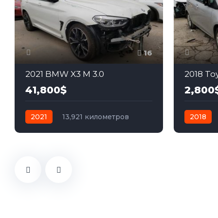
16
2021 BMW X3 M 3.0
2018 Toy
41,800$
2,800
2021
13,921 километров
2018
автомат
бензин
Полный
автомат