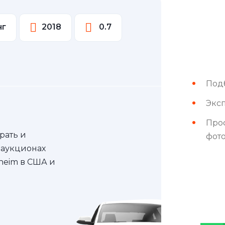
нг
2018
0.7
Под
Эксп
Про
рать и
фот
 аукционах
nheim в США и