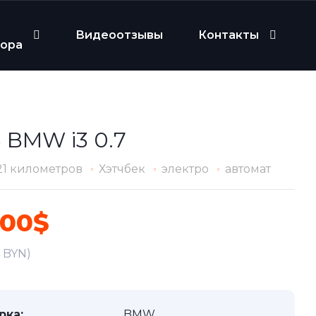
Видеоотзывы
Контакты
бора
 BMW i3 0.7
21 километров
Хэтчбек
электро
автомат
200$
4 BYN)
рка:
BMW