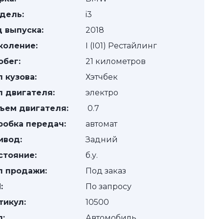
дель:
i3
д выпуска:
2018
коление:
I (I01) Рестайлинг
обег:
21 километров
п кузова:
Хэтчбек
п двигателя:
электро
ъем двигателя:
0.7
робка передач:
автомат
ивод:
Задний
стояние:
б.у.
п продажи:
Под заказ
:
По запросу
тикул:
10500
п:
Автомобиль