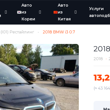
Авто
Авто
Услуги
из
из
и
автопод
Кореи
Китая
I (I01) Рестайлинг
2018 BMW i3 0.7
2018
2018
13,
(≈ 43 16
Ма