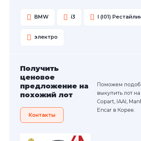
BMW
i3
I (I01) Рестайли
электро
Получить
ценовое
Поможем подоб
предложение на
выкупить лот на
похожий лот
Copart, IAAI, Ma
Encar в Корее.
Контакты