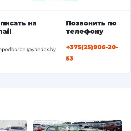
писать на
Позвонить по
ail
телефону
+375(25)906-20-
opodborbel@yandex.by
53