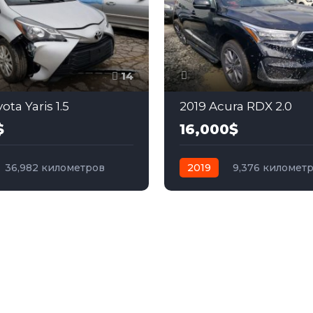
14
ota Yaris 1.5
2019 Acura RDX 2.0
$
16,000$
36,982 километров
2019
9,376 километ
бензин
Передний
автомат
бензин
Пол