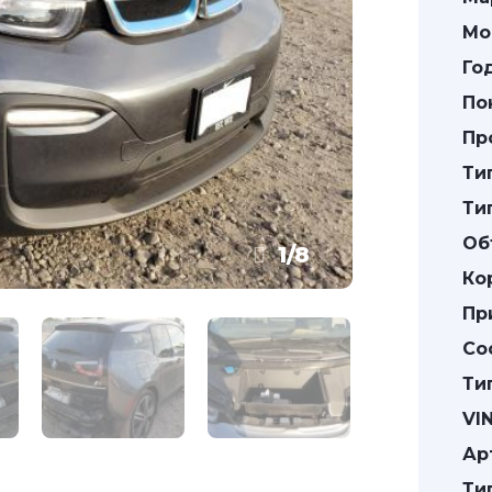
Мо
Го
По
Пр
Ти
Ти
Об
1
/
8
Ко
Пр
Со
Ти
VIN
Ар
Ти