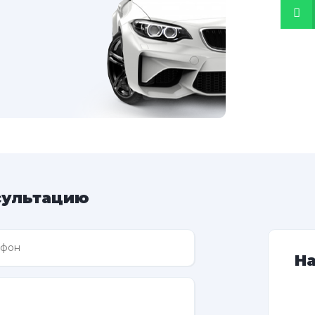
сультацию
Н