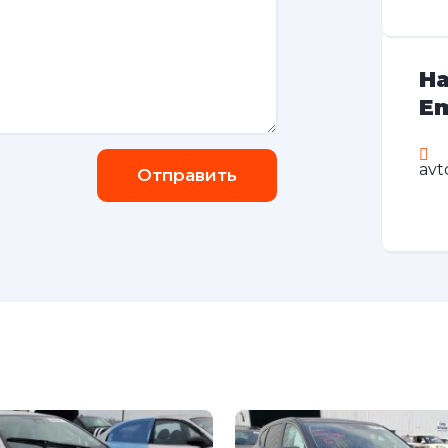
На
Em
avt
Отправить