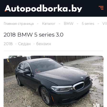
Главная страница
Каталог
BMW
5 series
VI
2018 BMW 5 series 3.0
2018
Седан
бензин
1
/
8