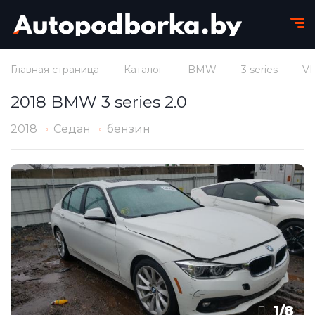
Главная страница
Каталог
BMW
3 series
VI
2018 BMW 3 series 2.0
2018
Седан
бензин
1
/
8