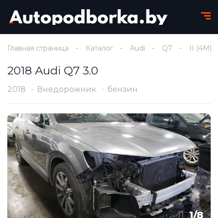
Главная страница
Каталог
Audi
Q7
II (4M)
2018 Audi Q7 3.0
2018
Внедорожник
бензин
1
/
8