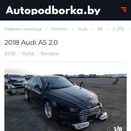
Главная страница
Каталог
Audi
A5
II (F5)
2018 Audi A5 2.0
2018
Купе
бензин
1
/
8