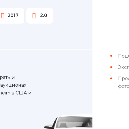
2017
2.0
Под
Эксп
рать и
Про
 аукционах
фот
nheim в США и