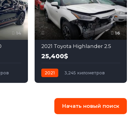
14
16
0
2021 Toyota Highlander 2.5
25,400$
тров
2021
3,245 километров
ний
автомат
гибрид
Полный
Начать новый поиск