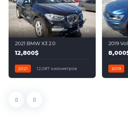
16
2021 BMW X3 2.0
2019 Vo
12,800$
8,000
2021
12,087 километров
2019
автомат
бензин
Полный
автомат