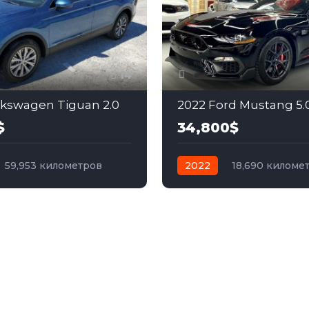
14
lkswagen Tiguan 2.0
2022 Ford Mustang 5.
$
34,800$
59,953 километров
2022
18,690 киломе
бензин
Полный
автомат
бензин
Зад