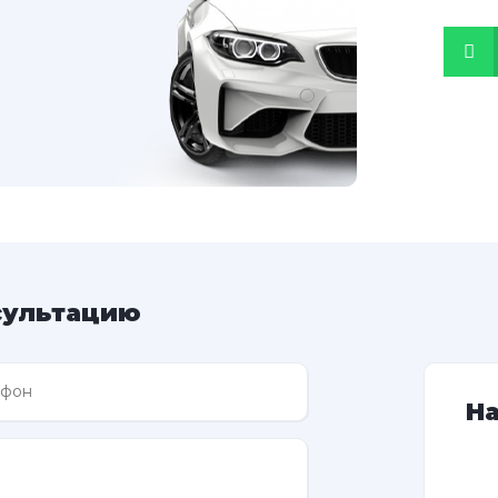
сультацию
Н