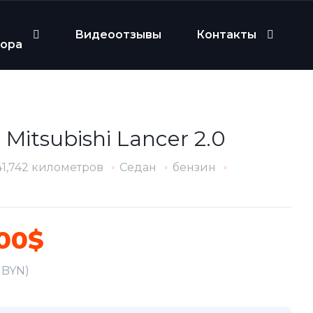
Видеоотзывы
Контакты
бора
 Mitsubishi Lancer 2.0
41,742 километров
Седан
бензин
00$
6 BYN)