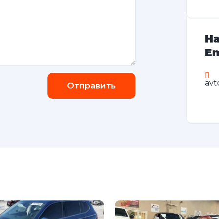
На
Em
avt
Отправить