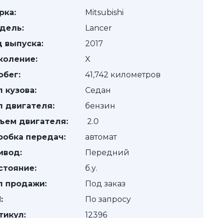
рка:
Mitsubishi
дель:
Lancer
д выпуска:
2017
коление:
X
обег:
41,742 километров
п кузова:
Седан
п двигателя:
бензин
ъем двигателя:
2.0
робка передач:
автомат
ивод:
Передний
стояние:
б.у.
п продажи:
Под заказ
:
По запросу
тикул:
12396