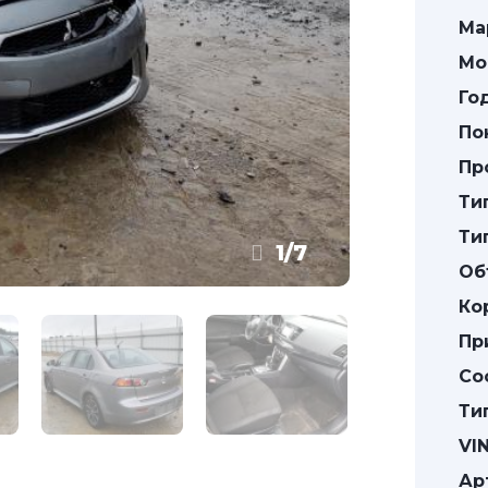
Ма
Мо
Го
По
Пр
Ти
Ти
1
/
7
Об
Ко
Пр
Со
Ти
VIN
Ар