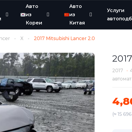
Авто
Авто
Услуги
из
из
и
автопод
Кореи
Китая
ncer
X
2017 Mitsubishi Lancer 2.0
2017
2017
автомат
4,8
(≈ 15 69