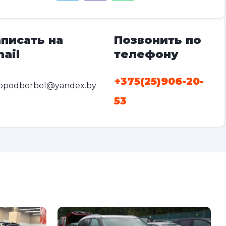
писать на
Позвонить по
ail
телефону
+375(25)906-20-
opodborbel@yandex.by
53