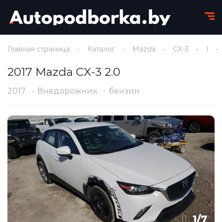
Главная страница
Каталог
Mazda
CX-3
I
2017 Mazda CX-3 2.0
2017
Внедорожник
бензин
1
/
7