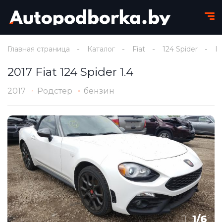
Главная страница
Каталог
Fiat
124 Spider
I
2017 Fiat 124 Spider 1.4
2017
Родстер
бензин
1
/
6