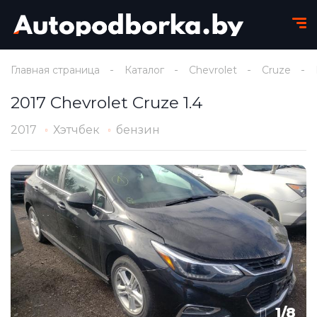
Главная страница
Каталог
Chevrolet
Cruze
2017 Chevrolet Cruze 1.4
2017
Хэтчбек
бензин
1
/
8