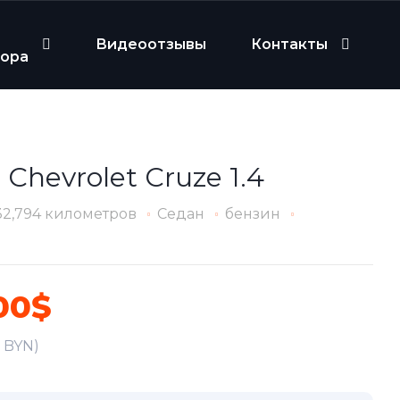
Видеоотзывы
Контакты
бора
 Chevrolet Cruze 1.4
32,794 километров
Седан
бензин
00$
6 BYN)