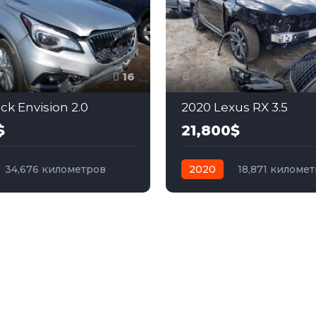
16
ck Envision 2.0
2020 Lexus RX 3.5
$
21,800$
34,676 километров
2020
18,871 киломе
бензин
Полный
автомат
бензин
Пер