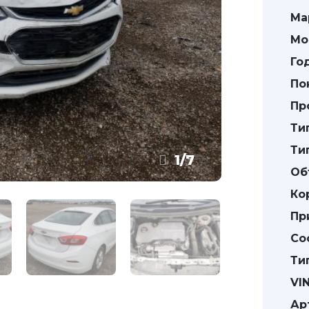
Ма
Мо
Го
По
Пр
Ти
Ти
1
/
7
Об
Ко
Пр
Со
Ти
VIN
Ар