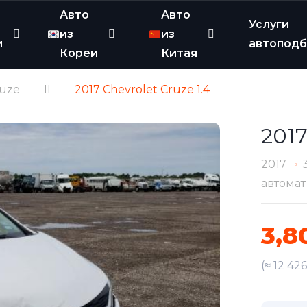
Авто
Авто
Услуги
из
из
и
автопод
Кореи
Китая
uze
II
2017 Chevrolet Cruze 1.4
2017
2017
автомат
3,8
(≈ 12 42