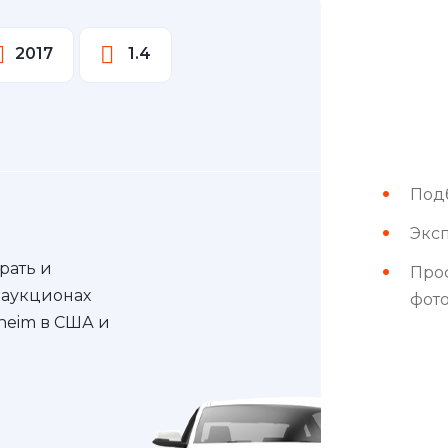
2017
1.4
Под
Эксп
рать и
Про
 аукционах
фот
nheim в США и