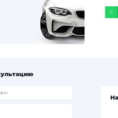
сультацию
Н