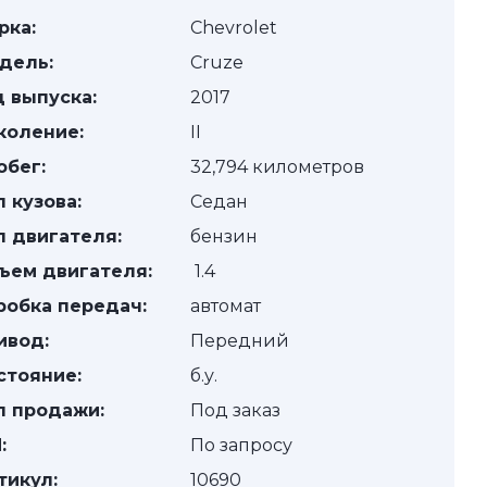
рка:
Chevrolet
дель:
Cruze
д выпуска:
2017
коление:
II
обег:
32,794 километров
п кузова:
Седан
п двигателя:
бензин
ъем двигателя:
1.4
робка передач:
автомат
ивод:
Передний
стояние:
б.у.
п продажи:
Под заказ
:
По запросу
тикул:
10690