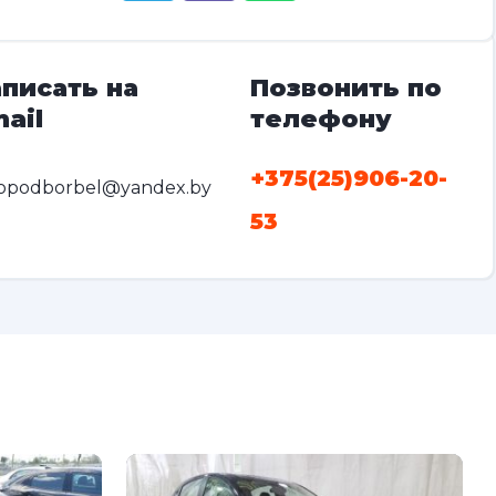
писать на
Позвонить по
ail
телефону
+375(25)906-20-
opodborbel@yandex.by
53