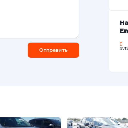
На
Em
avt
Отправить