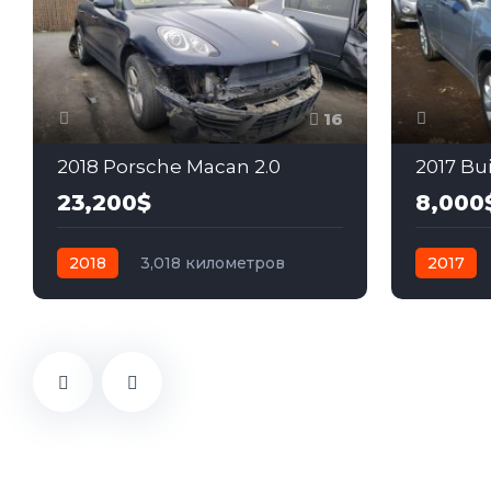
16
2018 Porsche Macan 2.0
2017 Bui
23,200$
8,000
2018
3,018 километров
2017
робот
бензин
Полный
автомат