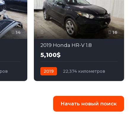
14
16
2019 Honda HR-V 1.8
5,100$
тров
2019
22,374 километров
едний
автомат
бензин
Полный
Начать новый поиск