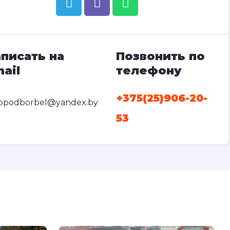
писать на
Позвонить по
ail
телефону
+375(25)906-20-
opodborbel@yandex.by
53