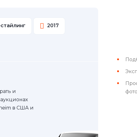
Рестайлинг
2017
Под
Эксп
Про
рать и
фот
 аукционах
nheim в США и