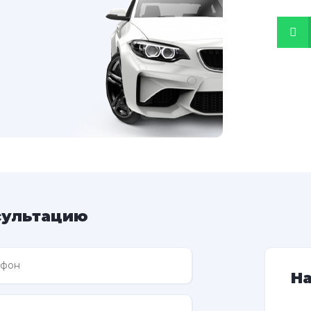
сультацию
Н