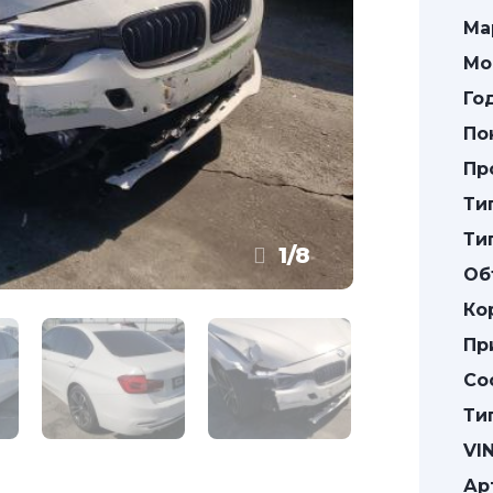
Ма
Мо
Го
По
Пр
Ти
Ти
1
/
8
Об
Ко
Пр
Со
Ти
VIN
Ар