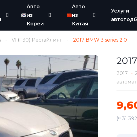
Авто
Авто
Услуги
из
из
и
автопод
Кореи
Китая
s
VI (F30) Рестайлинг
2017 BMW 3 series 2.0
2017
2017
автомат
9,6
(≈ 31 39