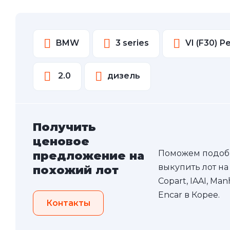
BMW
3 series
VI (F30) 
2.0
дизель
Получить
ценовое
Поможем подоб
предложение на
выкупить лот на
похожий лот
Copart, IAAI, Ma
Encar в Корее.
Контакты