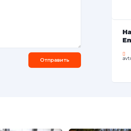
На
Em
avt
Отправить