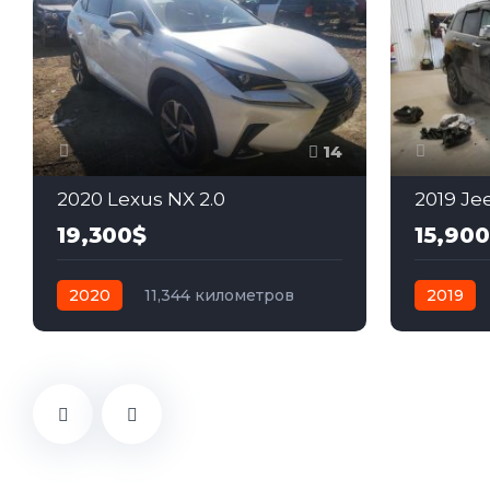
14
2020 Lexus NX 2.0
2019 Je
19,300$
15,90
2020
11,344 километров
2019
автомат
бензин
Полный
автомат