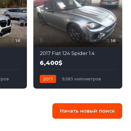
16
16
2017 Fiat 124 Spider 1.4
6,400$
тров
2017
9,583 километров
ный
механика
бензин
Задний
Начать новый поиск