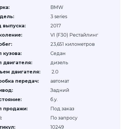
рка:
BMW
дель:
3 series
д выпуска:
2017
коление:
VI (F30) Рестайлинг
обег:
23,651 километров
п кузова:
Седан
п двигателя:
дизель
ъем двигателя:
2.0
робка передач:
автомат
ивод:
Задний
стояние:
б.у.
п продажи:
Под заказ
:
По запросу
тикул:
10249