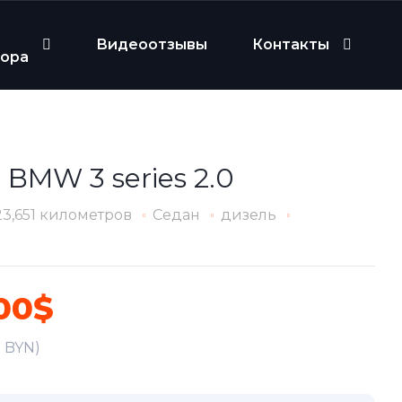
Видеоотзывы
Контакты
бора
 BMW 3 series 2.0
23,651 километров
Седан
дизель
00$
2 BYN)