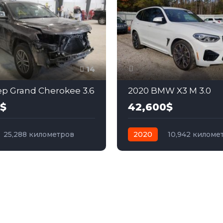
14
ep Grand Cherokee 3.6
2020 BMW X3 M 3.0
0$
42,600$
25,288 километров
2020
10,942 киломе
бензин
Задний
автомат
бензин
Пол