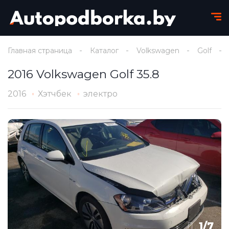
Главная страница
Каталог
Volkswagen
Golf
2016 Volkswagen Golf 35.8
2016
Хэтчбек
электро
1
/
7