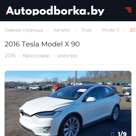
Главная страница
Каталог
Tesla
Model X
20
2016 Tesla Model X 90
2016
Кроссовер
электро
1
/
9