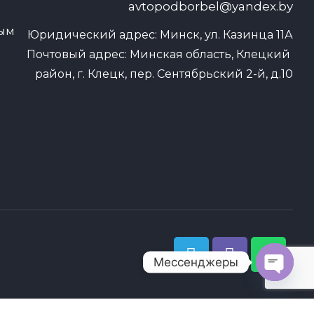
avtopodborbel@yandex.by
ным
Юридический адрес: Минск, ул. Казинца 11А

Почтовый адрес: Минская область, Клецкий 
район, г. Клецк, пер. Сентябрьский 2-й, д.10
Мессенджеры
O
p