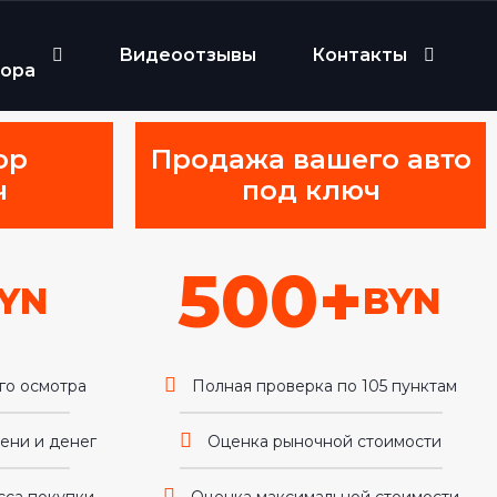
Видеоотзывы
Контакты
бора
ор
Продажа вашего авто
ч
под ключ
500+
YN
BYN
го осмотра
Полная проверка по 105 пунктам
ени и денег
Оценка рыночной стоимости