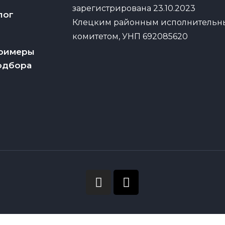
зарегистрирована 23.10.2023
лог
Клецким районным исполнитель
комитетом, УНП 692085620
римеры
одбора