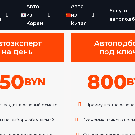
Авто
Авто
Услуги
из
из
и
автопод
Кореи
Китая
втоэксперт
Автоподб
на день
под клю
50
800
BYN
B
о входит в разовый осмотр
Преимущества разово
ы по выбору объявлений
Экономия личного врем