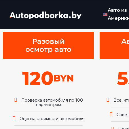
Авто из
Америк
Разовый
А
осмотр авто
120
5
BYN
Проверка автомобиля по 100
Все, чт
параметрам
Совет
Оценка стоимости автомобиля