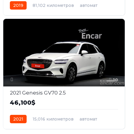
2019
81,102 километров
автомат
дизель
Передний
10
2021 Genesis GV70 2.5
46,100$
2021
15,016 километров
автомат
бензин
Полный