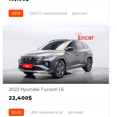
2019
128,013 километров
автомат
газ
Передний
10
2022 Hyundai Tucson 1.6
22,400$
2022
1,891 километров
автомат