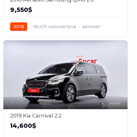
9,550$
2018
95,475 километров
автомат
дизель
Передний
12
2019 Kia Carnival 2.2
14,600$