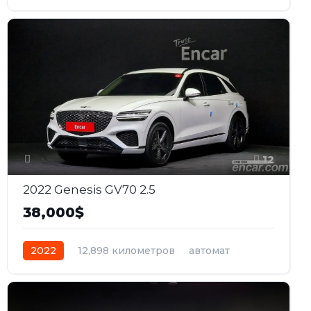
бензин
Передний
12
2022 Genesis GV70 2.5
38,000$
2022
12,898 километров
автомат
бензин
Полный